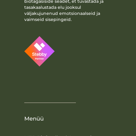
biotagasiside seadet, et tuvastada ja
tasakaalustada elu jooksul
väljakujunenud emotsionaalseid ja
vaimseid sisepingeid.
Menüü